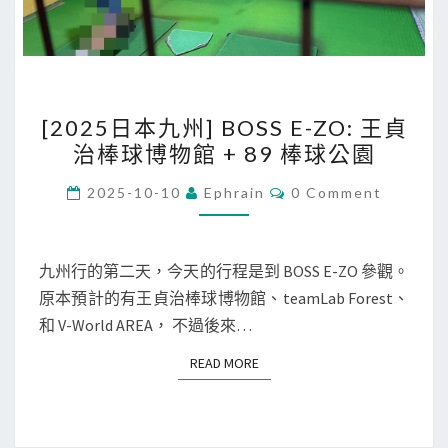
[
[2025日本九州] BOSS E-ZO: 王貞
2
治棒球博物館 + 89 棒球公園
0
2
C
2025-10-10
Ephrain
0 Comment
O
5
M
M
日
E
本
N
九州行的第二天，今天的行程是到 BOSS E-ZO 參觀。
T
九
原本預計的有王貞治棒球博物館、teamLab Forest、
S
州
和 V-World AREA， 不過後來…
]
READ MORE
READ MORE
B
O
S