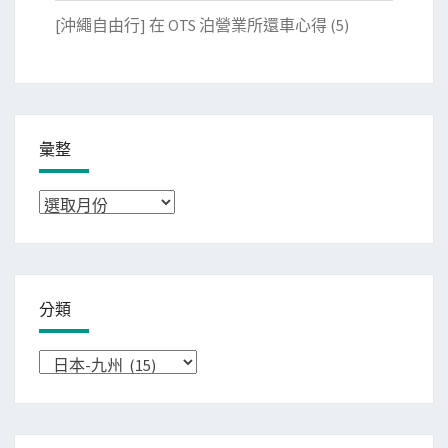
[沖繩自由行] 在 OTS 泊營業所還車心得
(5)
彙整
彙
整
分類
分
類