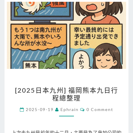
y
桃
園
機
場
接
送
[
[2025日本九州] 福岡熊本九日行
2
程總整理
0
2
C
2025-09-19
Ephrain
0 Comment
O
5
M
M
日
E
本
N
上次去九州是前年的十二月，主要是為了參加公司的