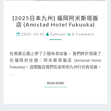
[
[2025日本九州] 福岡阿米斯塔飯
2
店 (Amistad Hotel Fukuoka)
0
2
C
2025-10-01
Ephrain
0 Comment
O
5
M
M
日
E
本
N
在高速公路上停了三個休息站後， 我們終於抵達了
T
九
在福岡的住宿：阿米斯塔飯店 (Amistad Hotel
S
州
Fukuoka)。 這間飯店我們在前年的九州行也有住過，
]
…
福
READ MORE
READ MORE
岡
阿
米
斯