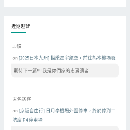
近期迴響
JJ姨
on
[2025日本九州] 搭乘星宇航空，前往熊本機場囉
期待下一篇!!!! 我是你們家的忠實讀者...
匿名訪客
on
[京阪自由行] 日月亭機場外圍停車，終於停到二
航廈 P4 停車場