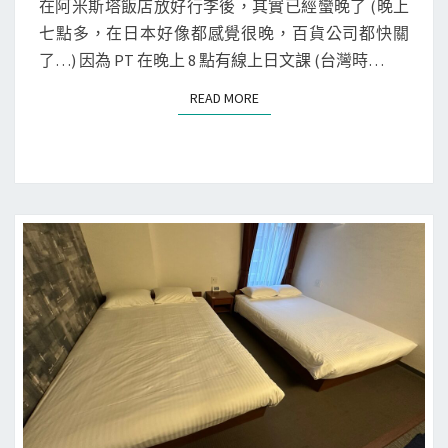
日
N
在阿米斯塔飯店放好行李後，其實已經蠻晚了 (晚上
T
棒
本
七點多，在日本好像都感覺很晚，百貨公司都快關
S
球
九
了…) 因為 PT 在晚上 8 點有線上日文課 (台灣時…
公
州
READ MORE
READ MORE
園
]
煮
魚
少
年
晚
餐