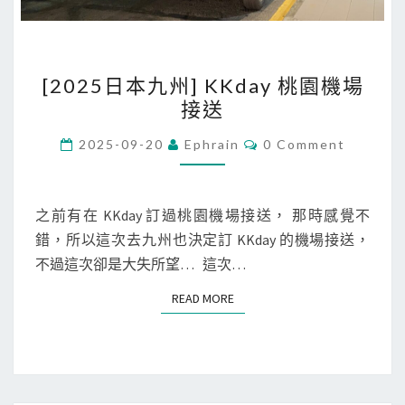
囉
[
[2025日本九州] KKday 桃園機場
2
接送
0
2
C
2025-09-20
Ephrain
0 Comment
O
5
M
M
日
E
本
N
之前有在 KKday 訂過桃園機場接送， 那時感覺不
T
九
錯，所以這次去九州也決定訂 KKday 的機場接送，
S
州
不過這次卻是大失所望… 這次…
]
READ MORE
READ MORE
K
K
d
a