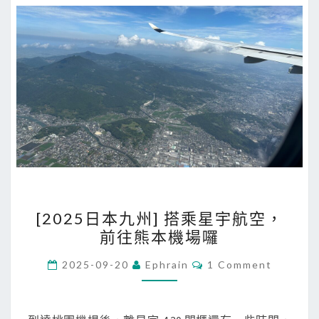
t
a
熊
本
機
場
租
車
[
[2025日本九州] 搭乘星宇航空，
2
前往熊本機場囉
0
2
C
2025-09-20
Ephrain
1 Comment
O
5
M
M
日
E
N