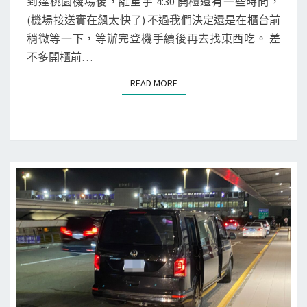
本
到達桃園機場後，離星宇 4:30 開櫃還有一些時間，
T
九
(機場接送實在飆太快了) 不過我們決定還是在櫃台前
S
州
稍微等一下，等辦完登機手續後再去找東西吃。 差
]
不多開櫃前…
搭
READ MORE
READ MORE
乘
星
宇
航
空
，
前
往
熊
本
機
場