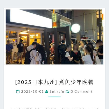
S
E
-
Z
O
:
王
貞
治
棒
球
博
[
[2025日本九州] 煮魚少年晚餐
物
2
館
0
C
2025-10-01
Ephrain
0 Comment
+
O
2
M
8
M
5
E
9