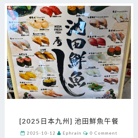
h
u
F
u
n
P
A
S
S
(
好
好
玩
九
[
[2025日本九州] 池田鮮魚午餐
州
2
護
0
C
2025-10-12
Ephrain
0 Comment
O