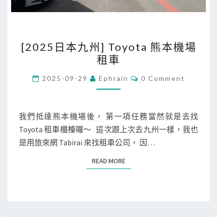
[
[2025日本九州] Toyota 熊本機場
2
租車
0
2
C
2025-09-29
Ephrain
0 Comment
O
5
M
M
日
E
本
N
我們抵達熊本機場後， 第一項任務當然就是去找
T
九
Toyota 租車櫃檯囉～ 這次跟上次去九州一樣，我也
S
州
是用旅來網 Tabirai 來找租車公司， 因…
]
READ MORE
READ MORE
T
o
y
o