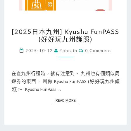
[
[2025日本九州] Kyushu FunPASS
2
(好好玩九州護照)
0
2
C
2025-10-12
Ephrain
0 Comment
O
5
M
M
日
E
本
N
在查九州行程時，就有注意到， 九州也有個類似周
T
九
遊券的東西， 叫做 Kyushu FunPASS (好好玩九州護
S
州
照)～ Kyushu FunPass…
]
READ MORE
READ MORE
K
y
u
s