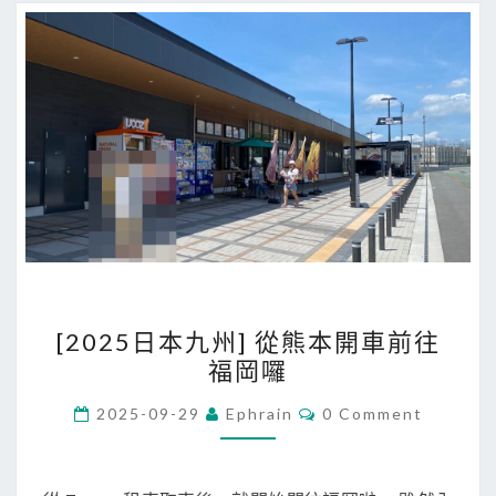
塔
飯
店
(
A
m
i
s
t
a
d
[
[2025日本九州] 從熊本開車前往
H
2
福岡囉
o
0
t
2
C
2025-09-29
Ephrain
0 Comment
O
e
5
M
l
M
日
E
F