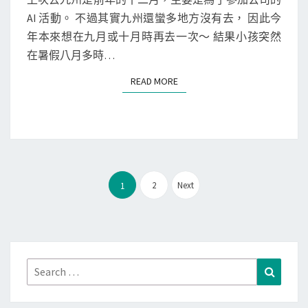
T
九
AI 活動。 不過其實九州還蠻多地方沒有去， 因此今
S
州
年本來想在九月或十月時再去一次～ 結果小孩突然
]
在暑假八月多時…
福
READ MORE
READ MORE
岡
熊
本
九
日
文
行
2
Next
1
章
程
分
總
頁
整
理
Search
Search
for: