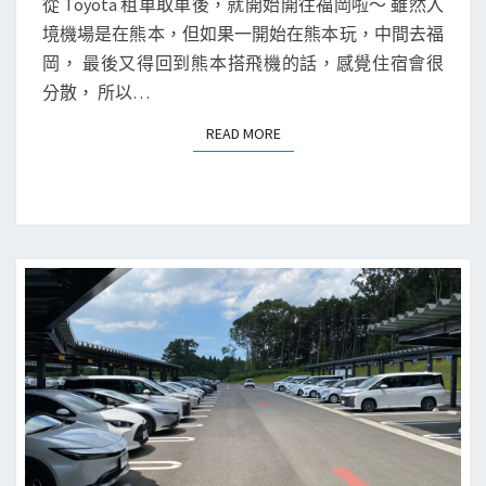
本
N
從 Toyota 租車取車後，就開始開往福岡啦～ 雖然入
T
u
九
境機場是在熊本，但如果一開始在熊本玩，中間去福
S
k
州
岡， 最後又得回到熊本搭飛機的話，感覺住宿會很
u
]
分散， 所以…
o
從
READ MORE
READ MORE
k
熊
a
本
)
開
車
前
往
福
岡
囉