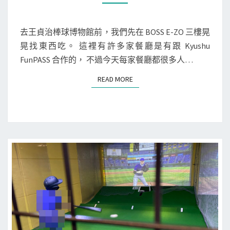
照
2
M
M
)
5
E
日
N
去王貞治棒球博物館前，我們先在 BOSS E-ZO 三樓晃
T
本
晃找東西吃。 這裡有許多家餐廳是有跟 Kyushu
S
九
FunPASS 合作的， 不過今天每家餐廳都很多人…
州
READ MORE
READ MORE
]
池
田
鮮
魚
午
餐