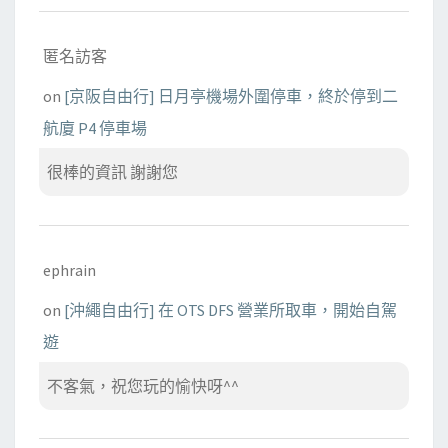
匿名訪客
on
[京阪自由行] 日月亭機場外圍停車，終於停到二
航廈 P4 停車場
很棒的資訊 謝謝您
ephrain
on
[沖繩自由行] 在 OTS DFS 營業所取車，開始自駕
遊
不客氣，祝您玩的愉快呀^^