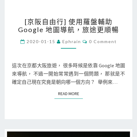
[
[京阪自由行] 使用羅盤輔助
京
Google 地圖導航，旅途更順暢
阪
自
C
2020-01-15
Ephrain
0 Comment
O
由
M
M
行
E
]
N
這次在京都大阪旅遊， 很多時候是依靠 Google 地圖
T
使
來導航， 不過一開始常常遇到一個問題， 那就是不
S
用
確定自己現在究竟是朝向哪一個方向？ 舉例來…
羅
READ MORE
READ MORE
盤
輔
助
G
o