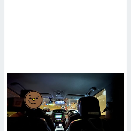
n
W
e
b
，
快
速
通
關
！