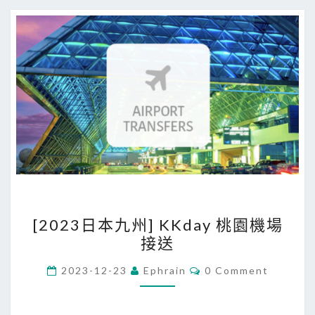
搭
星
宇
航
空
，
前
往
福
岡
！
[
[2023日本九州] KKday 桃園機場
2
接送
0
2
C
2023-12-23
Ephrain
0 Comment
O
3
M
M
日
E