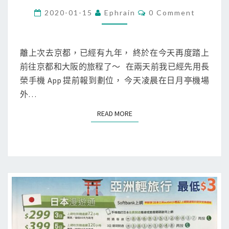
自
C
2020-01-15
Ephrain
0 Comment
O
由
M
M
行
E
]
N
離上次去京都，已經有九年， 終於在今天再度踏上
T
起
前往京都和大阪的旅程了～ 在兩天前我已經先用長
S
飛
榮手機 App 提前報到劃位， 今天凌晨在日月亭機場
！
外…
前
READ MORE
READ MORE
往
大
阪
關
西
機
場