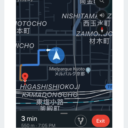
+
3
日
吃
到
飽