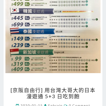
[
[京阪自由行] 用台灣大哥大的日本
京
漫遊通 5+3 日吃到飽
阪
自
C
2020-01-15
Ephrain
0 Comment