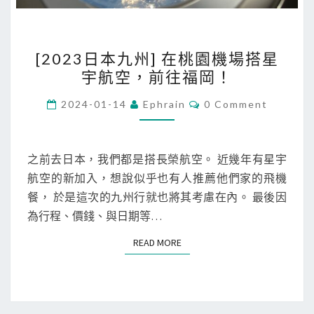
[
[2023日本九州] 在桃園機場搭星
2
宇航空，前往福岡！
0
2
C
2024-01-14
Ephrain
0 Comment
O
3
M
M
日
E
本
N
之前去日本，我們都是搭長榮航空。 近幾年有星宇
T
九
航空的新加入，想說似乎也有人推薦他們家的飛機
S
州
餐， 於是這次的九州行就也將其考慮在內。 最後因
]
為行程、價錢、與日期等…
在
READ MORE
READ MORE
桃
園
機
場