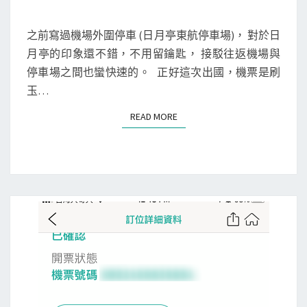
M
M
行
E
]
N
之前寫過機場外圍停車 (日月亭東航停車場)， 對於日
T
日
月亭的印象還不錯，不用留鑰匙， 接駁往返機場與
S
月
停車場之間也蠻快速的。 正好這次出國，機票是刷
亭
玉…
機
READ MORE
READ MORE
場
外
圍
停
車
，
終
於
停
到