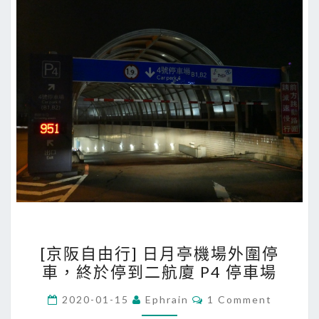
o
g
l
e
地
圖
導
航
，
旅
途
更
順
[
[京阪自由行] 日月亭機場外圍停
暢
京
車，終於停到二航廈 P4 停車場
阪
自
C
2020-01-15
Ephrain
1 Comment
O
由