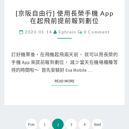
[
[京阪自由行] 使用長榮手機 App
京
在起飛前提前報到劃位
阪
自
C
2020-01-14
Ephrain
0 Comment
O
由
M
M
行
E
]
N
訂好機票後，在飛機起飛兩天前， 就可以用長榮的
T
使
手機 App 來提前報到劃位， 減少當天在機場櫃檯等
S
用
待的時間啦～ 首先安裝好 Eva Mobile …
長
READ MORE
READ MORE
榮
手
機
A
p
文
p
Prev
1
3
4
Next
2