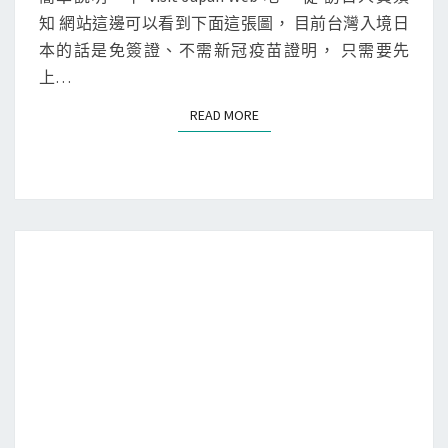
T
九
知 網站這邊可以看到下面這張圖， 目前台灣入境日
S
州
本的話是免簽證、不需新冠疫苗證明， 只需要先
]
上…
上
READ MORE
READ MORE
網
填
寫
V
i
s
i
t
J
a
p
a