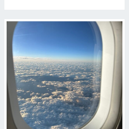
岡
機
場
入
境
日
本
九
州
囉
～