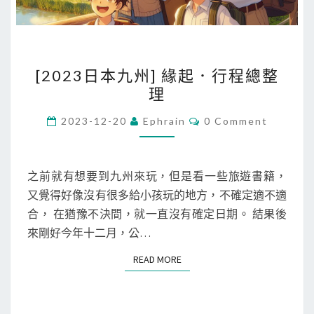
[
[2023日本九州] 緣起．行程總整
2
理
0
2
C
2023-12-20
Ephrain
0 Comment
O
3
M
M
日
E
本
N
之前就有想要到九州來玩，但是看一些旅遊書籍，
T
九
又覺得好像沒有很多給小孩玩的地方，不確定適不適
S
州
合， 在猶豫不決間，就一直沒有確定日期。 結果後
]
來剛好今年十二月，公…
緣
READ MORE
READ MORE
起
．
行