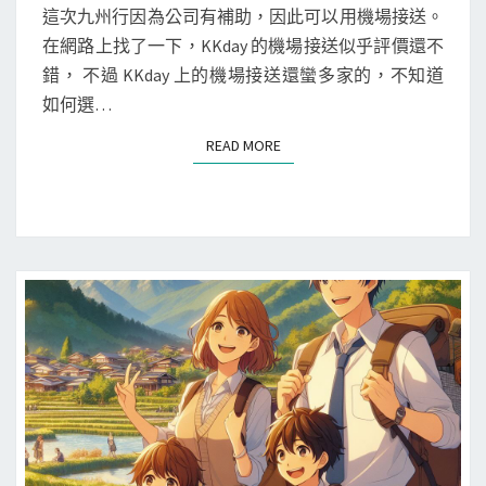
本
N
這次九州行因為公司有補助，因此可以用機場接送。
T
九
在網路上找了一下，KKday 的機場接送似乎評價還不
S
州
錯， 不過 KKday 上的機場接送還蠻多家的，不知道
]
如何選…
K
READ MORE
READ MORE
K
d
a
y
桃
園
機
場
接
送