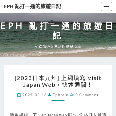
Skip
EPH 亂打一通的旅遊日記
Togg
to
navig
content
EPH 亂打一通的旅遊日
記
記錄旅遊與生活的點點滴滴
[
[2023日本九州] 上網填寫 Visit
2
Japan Web，快速通關！
0
2
C
2024-02-16
Ephrain
0 Comment
O
3
M
M
日
E
本
N
簡單說明一下 Visit Japan Web 吧～ 從 訪日人員須