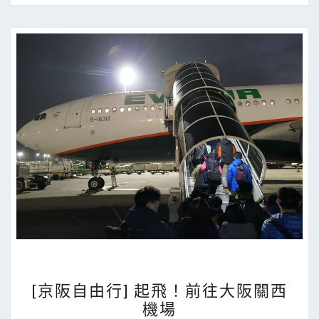
程
總
整
理
[
[京阪自由行] 起飛！前往大阪關西
京
機場
阪