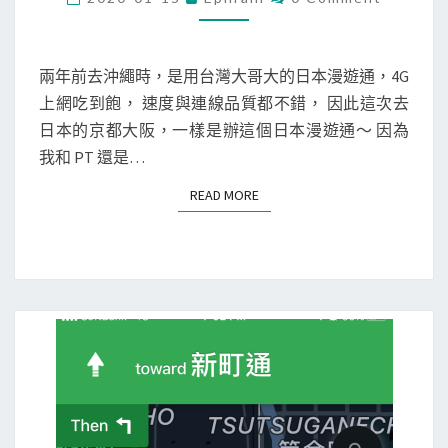
O
由
M
M
行
E
]
N
兩年前去沖繩時，是用台灣大哥大的日本漫遊通，4G
T
用
上網吃到飽， 速度與連線品質都不錯， 因此這次去
S
台
日本的京都大阪，一樣是辦這個日本漫遊通～ 因為
灣
我和 PT 還是…
大
READ MORE
READ MORE
哥
大
的
日
本
漫
遊
通
5