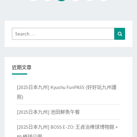
章
在
分
起
頁
飛
前
Search
Search
提
for:
前
報
到
近期文章
劃
位
[2025日本九州] Kyushu FunPASS (好好玩九州護
照)
[2025日本九州] 池田鮮魚午餐
[2025日本九州] BOSS E-ZO: 王貞治棒球博物館 +
89 棒球公園