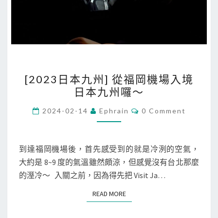
[
[2023日本九州] 從福岡機場入境
2
日本九州囉～
0
2
C
2024-02-14
Ephrain
0 Comment
O
3
M
M
日
E
本
N
到達福岡機場後，首先感受到的就是冷洌的空氣，
T
九
大約是 8~9 度的氣溫雖然頗涼，但感覺沒有台北那麼
S
州
的溼冷～ 入關之前，因為得先把 Visit Ja…
]
READ MORE
READ MORE
從
福