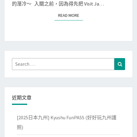
州
的溼冷～ 入關之前，因為得先把 Visit Ja…
]
READ MORE
READ MORE
從
福
岡
機
場
入
Search
Search
境
for:
日
本
九
近期文章
州
囉
[2025日本九州] Kyushu FunPASS (好好玩九州護
～
照)