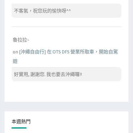
不客氣，祝您玩的愉快呀^^
魯拉拉~
on
[沖繩自由行] 在 OTS DFS 營業所取車，開始自駕
遊
好實用, 謝謝您. 我也要去沖繩囉!!
本週熱門