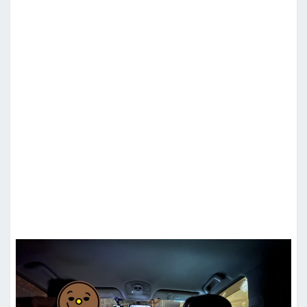
a
p
a
n
W
e
b
，
快
速
通
關
！