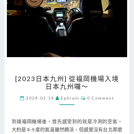
[
[2023日本九州] 從福岡機場入境
2
日本九州囉～
0
2
C
2024-02-14
Ephrain
0 Comment
O
3
M
M
日
E
本
N
到達福岡機場後，首先感受到的就是冷洌的空氣，
T
九
大約是 8~9 度的氣溫雖然頗涼，但感覺沒有台北那麼
S