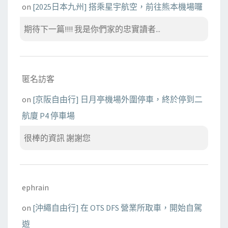
on
[2025日本九州] 搭乘星宇航空，前往熊本機場囉
期待下一篇!!!! 我是你們家的忠實讀者...
匿名訪客
on
[京阪自由行] 日月亭機場外圍停車，終於停到二
航廈 P4 停車場
很棒的資訊 謝謝您
ephrain
on
[沖繩自由行] 在 OTS DFS 營業所取車，開始自駕
遊