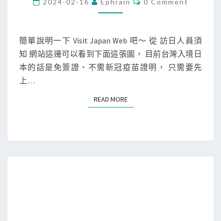
2
2024-02-16
Ephrain
0 Comment
O
3
M
M
日
E
本
N
簡單說明一下 Visit Japan Web 吧～ 從 訪日人員須
T
九
知 網站這邊可以看到下面這張圖， 目前台灣入境日
S
州
本的話是免簽證、不需新冠疫苗證明， 只需要先
]
上…
上
READ MORE
READ MORE
網
填
寫
V
i
s
i
t
J