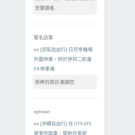
忠實讀者...
匿名訪客
on
[京阪自由行] 日月亭機場
外圍停車，終於停到二航廈
P4 停車場
很棒的資訊 謝謝您
ephrain
on
[沖繩自由行] 在 OTS DFS
營業所取車，開始自駕遊