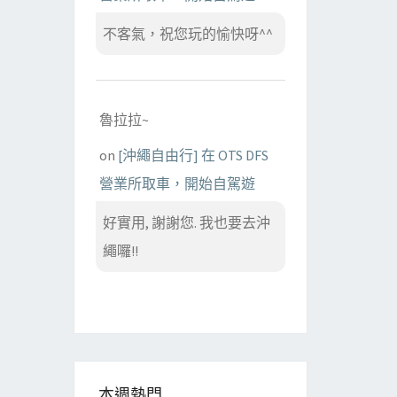
不客氣，祝您玩的愉快呀^^
魯拉拉~
on
[沖繩自由行] 在 OTS DFS
營業所取車，開始自駕遊
好實用, 謝謝您. 我也要去沖
繩囉!!
本週熱門