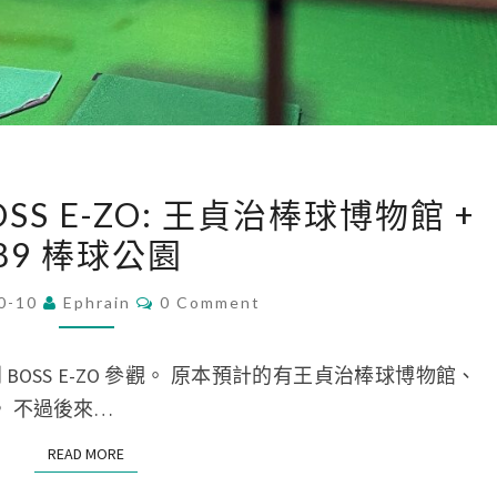
[
OSS E-ZO: 王貞治棒球博物館 +
2
89 棒球公園
0
2
C
0-10
Ephrain
0 Comment
O
5
M
日
M
E
OSS E-ZO 參觀。 原本預計的有王貞治棒球博物館、
本
N
T
REA， 不過後來…
九
S
州
READ MORE
READ MORE
]