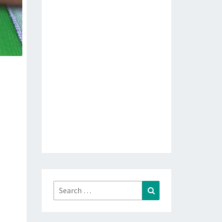
Search
Search
for: