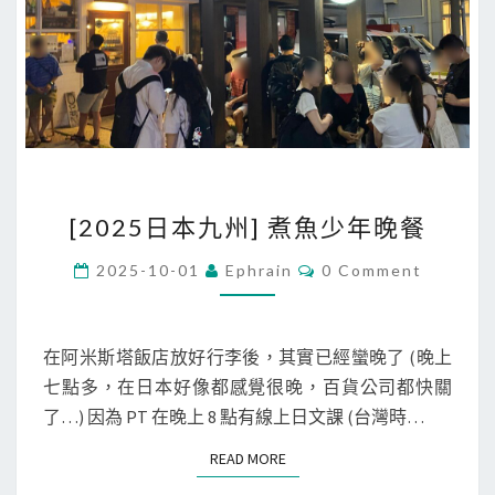
[
[2025日本九州] 煮魚少年晚餐
2
0
C
2025-10-01
Ephrain
0 Comment
O
2
M
M
5
E
日
N
在阿米斯塔飯店放好行李後，其實已經蠻晚了 (晚上
T
本
七點多，在日本好像都感覺很晚，百貨公司都快關
S
九
了…) 因為 PT 在晚上 8 點有線上日文課 (台灣時…
州
READ MORE
READ MORE
]