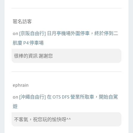
匿名訪客
on
[京阪自由行] 日月亭機場外圍停車，終於停到二
航廈 P4 停車場
很棒的資訊 謝謝您
ephrain
on
[沖繩自由行] 在 OTS DFS 營業所取車，開始自駕
遊
不客氣，祝您玩的愉快呀^^