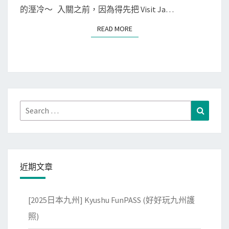
州
的溼冷～ 入關之前，因為得先把 Visit Ja…
]
READ MORE
READ MORE
從
福
岡
機
場
入
Search
Search
境
for:
日
本
九
近期文章
州
囉
[2025日本九州] Kyushu FunPASS (好好玩九州護
～
照)