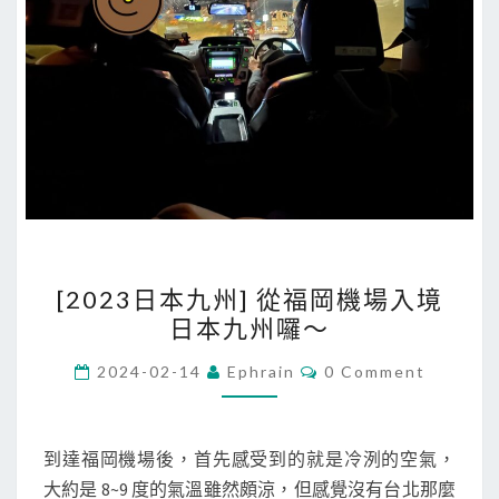
[
[2023日本九州] 從福岡機場入境
2
日本九州囉～
0
2
C
2024-02-14
Ephrain
0 Comment
O
3
M
M
日
E
本
N
到達福岡機場後，首先感受到的就是冷洌的空氣，
T
九
大約是 8~9 度的氣溫雖然頗涼，但感覺沒有台北那麼
S