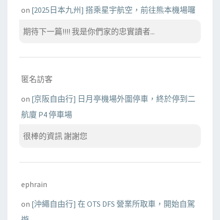
on
[2025日本九州] 搭乘星宇航空，前往熊本機場囉
期待下一篇!!!! 我是你們家的忠實讀者...
匿名訪客
on
[京阪自由行] 日月亭機場外圍停車，終於停到二
航廈 P4 停車場
很棒的資訊 謝謝您
ephrain
on
[沖繩自由行] 在 OTS DFS 營業所取車，開始自駕
遊