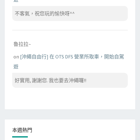
不客氣，祝您玩的愉快呀^^
魯拉拉~
on
[沖繩自由行] 在 OTS DFS 營業所取車，開始自駕
遊
好實用, 謝謝您. 我也要去沖繩囉!!
本週熱門