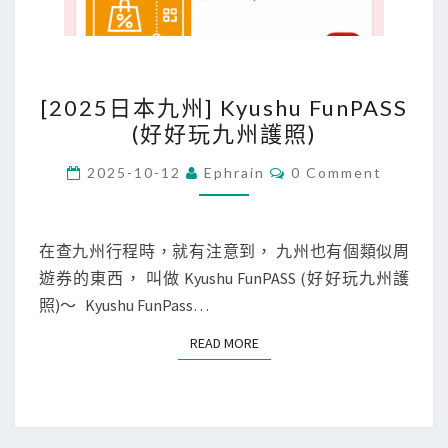
[
[2025日本九州] Kyushu FunPASS
2
(好好玩九州護照)
0
2
C
2025-10-12
Ephrain
0 Comment
O
5
M
M
日
E
本
N
在查九州行程時，就有注意到， 九州也有個類似周
T
九
遊券的東西， 叫做 Kyushu FunPASS (好好玩九州護
S
州
照)～ Kyushu FunPass…
]
READ MORE
READ MORE
K
y
u
s