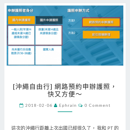
h
u
F
u
n
P
A
S
S
(
[
好
[沖繩自由行] 網路預約申辦護照，
沖
好
快又方便～
繩
玩
自
C
2018-02-06
Ephrain
0 Comment
九
O
由
M
州
M
行
護
E
]
N
這次的沖繩行距離上次出國已經很久了， 我和 PT 的