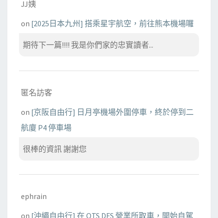
JJ姨
on
[2025日本九州] 搭乘星宇航空，前往熊本機場囉
期待下一篇!!!! 我是你們家的忠實讀者...
匿名訪客
on
[京阪自由行] 日月亭機場外圍停車，終於停到二
航廈 P4 停車場
很棒的資訊 謝謝您
ephrain
on
[沖繩自由行] 在 OTS DFS 營業所取車，開始自駕