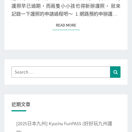
照
T
網
護照早已過期，而兩隻小小孩也得新辦護照， 就來
S
)
路
記錄一下護照的申請過程吧～ 1. 網路預約申辦護…
預
READ MORE
READ MORE
約
申
辦
護
照
，
Search
Search
快
for:
又
方
便
近期文章
～
[2025日本九州] Kyushu FunPASS (好好玩九州護