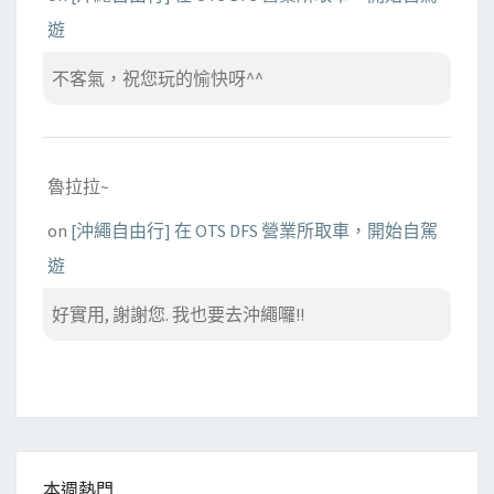
遊
不客氣，祝您玩的愉快呀^^
魯拉拉~
on
[沖繩自由行] 在 OTS DFS 營業所取車，開始自駕
遊
好實用, 謝謝您. 我也要去沖繩囉!!
本週熱門