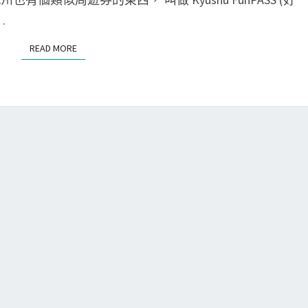
本
N
T
…
九
S
州
READ MORE
READ MORE
]
K
y
u
s
h
u
F
u
n
P
A