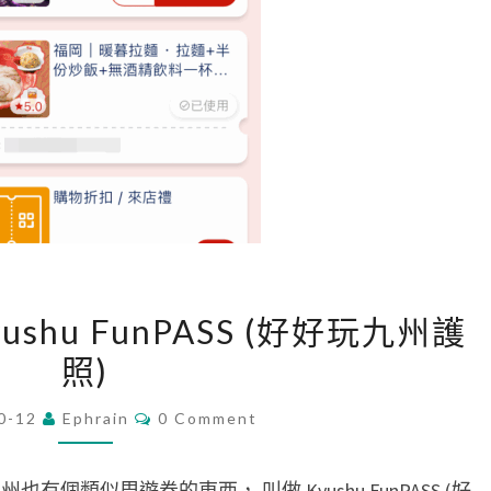
[
yushu FunPASS (好好玩九州護
2
照)
0
2
C
0-12
Ephrain
0 Comment
O
5
M
日
M
E
個類似周遊券的東西， 叫做 Kyushu FunPASS (好