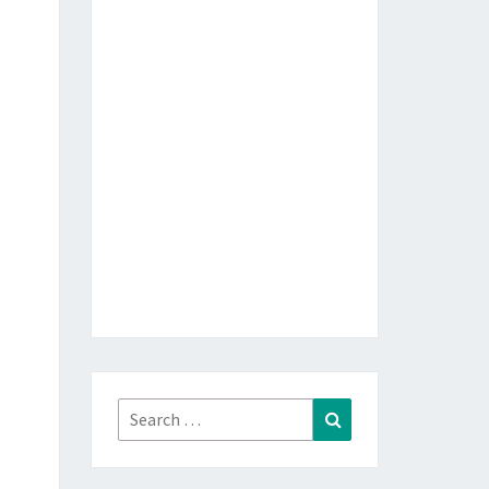
Search
Search
for: