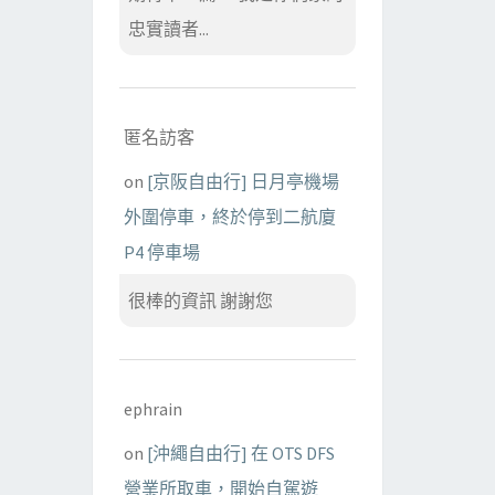
忠實讀者...
匿名訪客
on
[京阪自由行] 日月亭機場
外圍停車，終於停到二航廈
P4 停車場
很棒的資訊 謝謝您
ephrain
on
[沖繩自由行] 在 OTS DFS
營業所取車，開始自駕遊