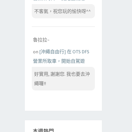
不客氣，祝您玩的愉快呀^^
魯拉拉~
on
[沖繩自由行] 在 OTS DFS
營業所取車，開始自駕遊
好實用, 謝謝您. 我也要去沖
繩囉!!
本週熱門