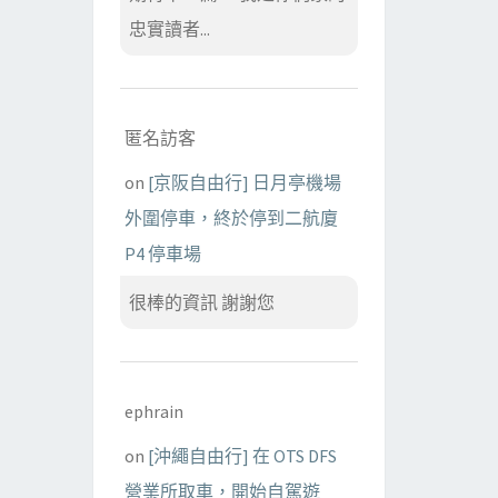
忠實讀者...
匿名訪客
on
[京阪自由行] 日月亭機場
外圍停車，終於停到二航廈
P4 停車場
很棒的資訊 謝謝您
ephrain
on
[沖繩自由行] 在 OTS DFS
營業所取車，開始自駕遊