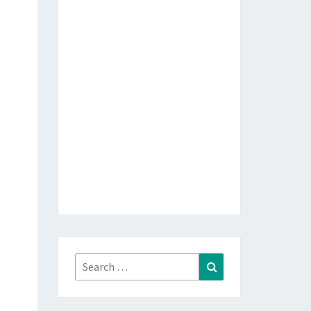
Search
Search
for: