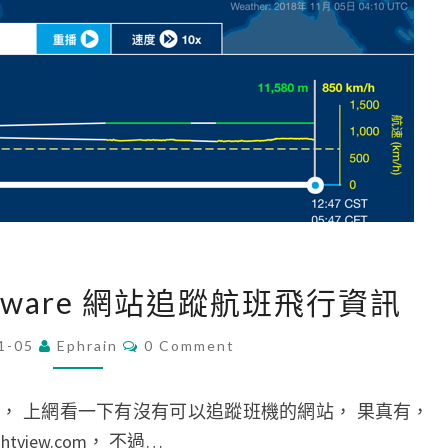
[
htAware 網站追蹤航班飛行資訊
旅
遊
C
1-05
Ephrain
0 Comment
O
]
M
M
用
E
， 上網看一下有沒有可以追蹤班機的網站， 果真有，
N
F
T
view.com， 不過…