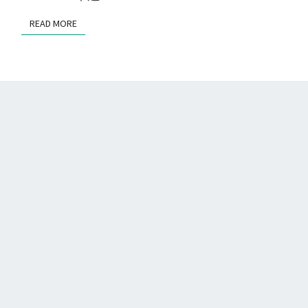
S
l
READ MORE
READ MORE
i
g
h
t
A
w
a
r
e
網
站
追
蹤
航