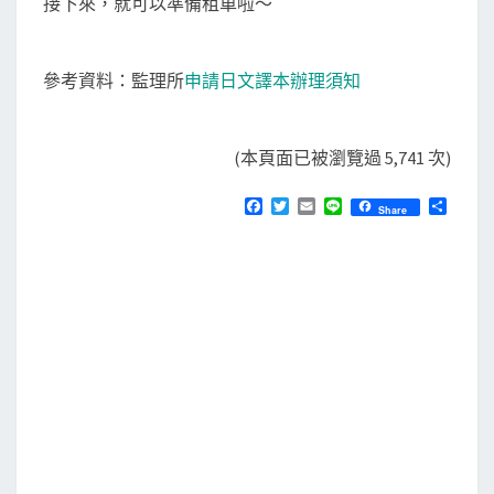
接下來，就可以準備租車啦～
參考資料：監理所
申請日文譯本辦理須知
(本頁面已被瀏覽過 5,741 次)
F
T
E
L
分
Share
a
w
m
i
享
c
i
a
n
e
t
i
e
b
t
l
o
e
o
r
k