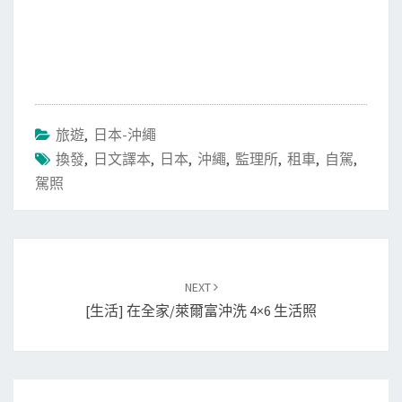
旅遊
,
日本-沖繩
換發
,
日文譯本
,
日本
,
沖繩
,
監理所
,
租車
,
自駕
,
駕照
Post
navigation
NEXT
[生活] 在全家/萊爾富沖洗 4×6 生活照