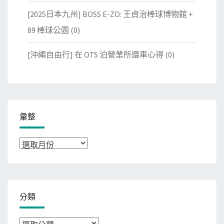
[2025日本九州] BOSS E-ZO: 王貞治棒球博物館 +
89 棒球公園
(0)
[沖繩自由行] 在 OTS 泊營業所還車心得
(0)
彙整
彙
整
分類
分