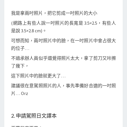
我是拿兩吋照片，把它剪成一吋照片的大小
(網路上有些人說一吋照片的長寬是 3.5×2.5，有些人
是說 3.5×2.8 cm)。
可想而知，兩吋照片中的臉，在一吋照片中會占很大
的位子…
不過承辦人員似乎還覺得照片太大，拿了剪刀又咔擦
了幾下，
這下照片中的臉就更大了…
建議很在意駕照照片的人，事先準備好合適的一吋照
片… Orz
2. 申請駕照日文譯本