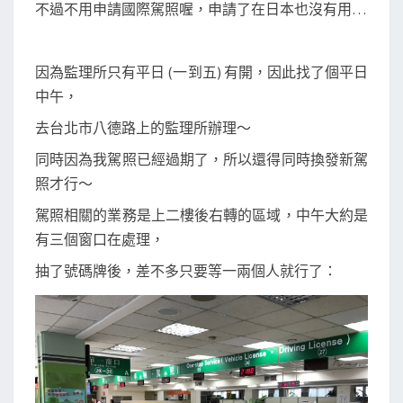
換
不過不用申請國際駕照喔，申請了在日本也沒有用…
發
新
因為監理所只有平日 (一到五) 有開，因此找了個平日
駕
中午，
照
、
去台北市八德路上的監理所辦理～
與
同時因為我駕照已經過期了，所以還得同時換發新駕
辦
照才行～
理
駕照相關的業務是上二樓後右轉的區域，中午大約是
日
有三個窗口在處理，
文
抽了號碼牌後，差不多只要等一兩個人就行了：
譯
本