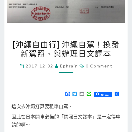
[
[沖繩自由行] 沖繩自駕！換發
沖
新駕照、與辦理日文譯本
繩
自
C
2017-12-02
Ephrain
0 Comment
由
O
M
行
M
E
]
N
T
沖
F
T
E
L
分
Share
S
a
w
m
i
享
繩
c
i
a
n
這次去沖繩打算要租車自駕，
e
t
i
e
自
b
t
l
因此在日本開車必備的「駕照日文譯本」是一定得申
駕
o
e
o
r
請的啊～
！
k