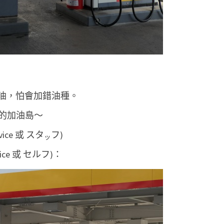
加油，怕會加錯油種。
的加油島～
ice 或 スタ
フ)
ッ
ice 或 セルフ)：