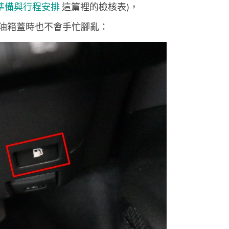
準備與行程安排
這篇裡的檢核表)，
油箱蓋時也不會手忙腳亂：