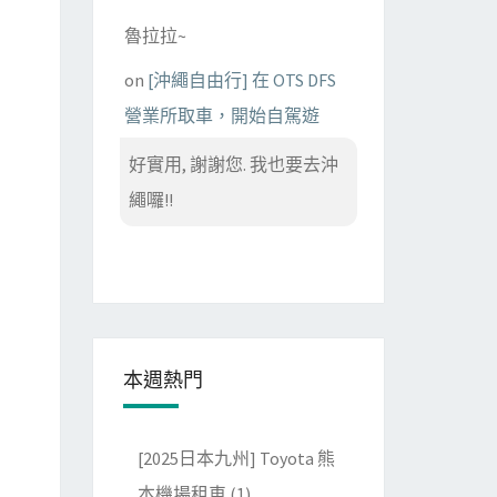
魯拉拉~
on
[沖繩自由行] 在 OTS DFS
營業所取車，開始自駕遊
好實用, 謝謝您. 我也要去沖
繩囉!!
本週熱門
[2025日本九州] Toyota 熊
本機場租車
(1)