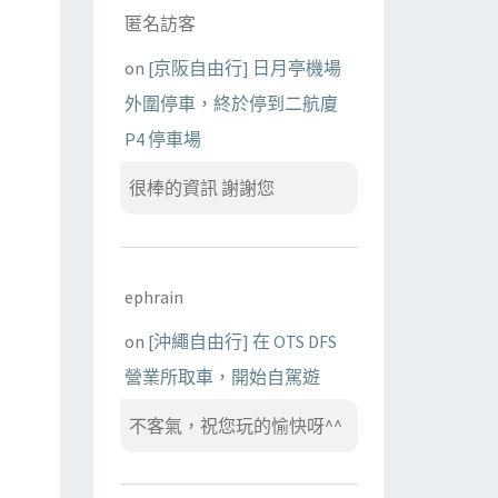
匿名訪客
on
[京阪自由行] 日月亭機場
外圍停車，終於停到二航廈
P4 停車場
很棒的資訊 謝謝您
ephrain
on
[沖繩自由行] 在 OTS DFS
營業所取車，開始自駕遊
不客氣，祝您玩的愉快呀^^