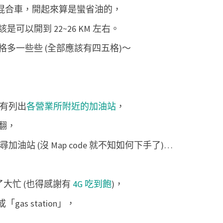
s 油電混合車，開起來算是蠻省油的，
所
還
以開到 22~26 KM 左右。
車
多一些些 (全部應該有四五格)～
心
得
，有列出
各營業所附近的加油站
，
翻，
加油站 (沒 Map code 就不知如何下手了)…
 幫了大忙 (也得感謝有
4G 吃到飽
)，
「gas station」，