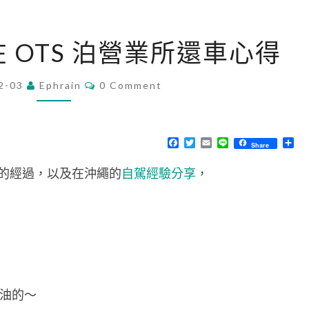
[
在 OTS 泊營業所還車心得
沖
繩
C
2-03
Ephrain
0 Comment
O
自
M
由
M
E
行
N
F
T
E
L
分
Share
T
a
w
m
i
享
]
S
c
i
a
n
的經過，以及在沖繩的
自駕經驗分享
，
e
t
i
e
在
b
t
l
o
e
O
o
r
T
k
S
泊
營
滿油的～
業